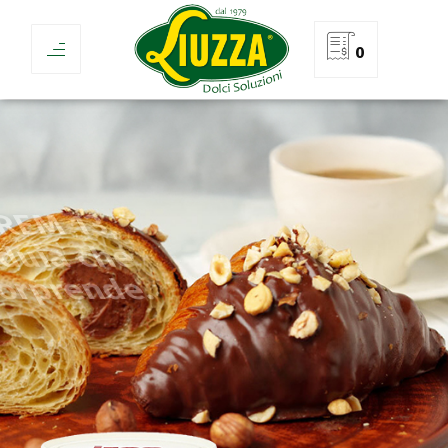
0
Scopri MARIXCREM 13,
il gianduia che
sorprende.