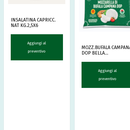
INSALATINA CAPRICC.
NAT KG.2,5X6
Aggiungi al
MOZZ.BUFALA CAMPAN
preventivo
DOP BELLA
KG.1,5(12X125gr)SORì
Aggiungi al
preventivo