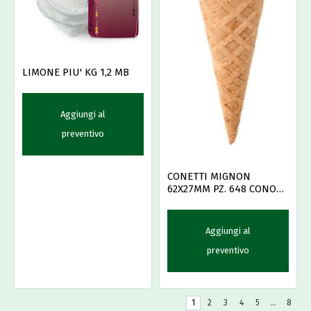
LIMONE PIU' KG 1,2 MB
Aggiungi al
preventivo
CONETTI MIGNON
62X27MM PZ. 648 CONO
ARTIC
Aggiungi al
preventivo
1
2
3
4
5
…
8