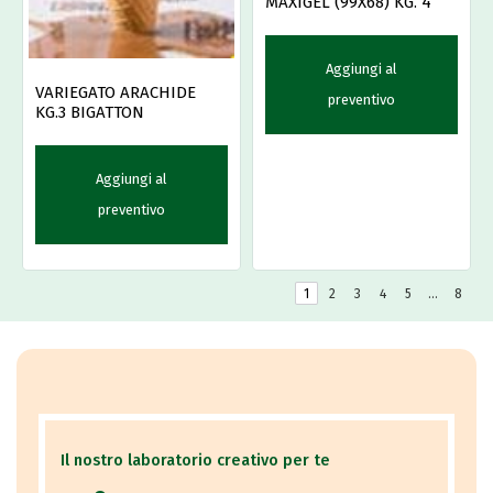
MAXIGEL (99X68) KG. 4
Aggiungi al
VARIEGATO ARACHIDE
preventivo
KG.3 BIGATTON
Aggiungi al
preventivo
1
2
3
4
5
…
8
Il nostro laboratorio creativo per te