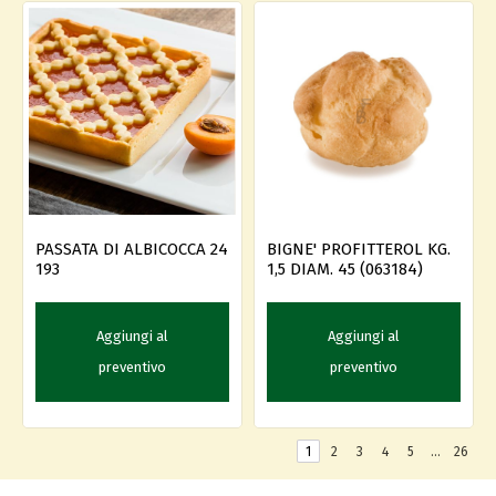
PASSATA DI ALBICOCCA 24
BIGNE' PROFITTEROL KG.
193
1,5 DIAM. 45 (063184)
Aggiungi al
Aggiungi al
preventivo
preventivo
1
2
3
4
5
…
26