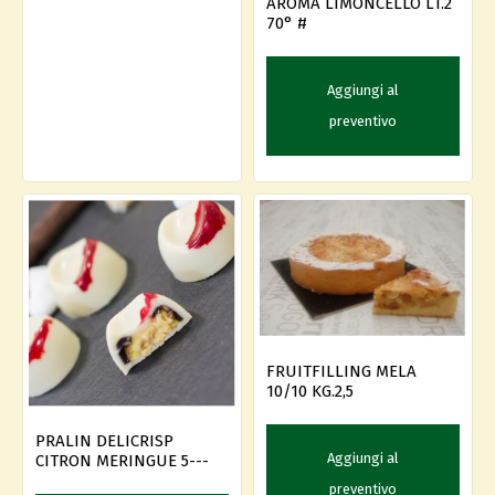
AROMA LIMONCELLO LT.2
70° #
Aggiungi al
preventivo
FRUITFILLING MELA
10/10 KG.2,5
PRALIN DELICRISP
Aggiungi al
CITRON MERINGUE 5---
preventivo