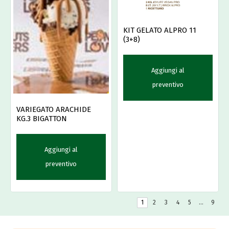
KIT GELATO ALPRO 11
(3+8)
Aggiungi al
preventivo
VARIEGATO ARACHIDE
KG.3 BIGATTON
Aggiungi al
preventivo
1
2
3
4
5
…
9