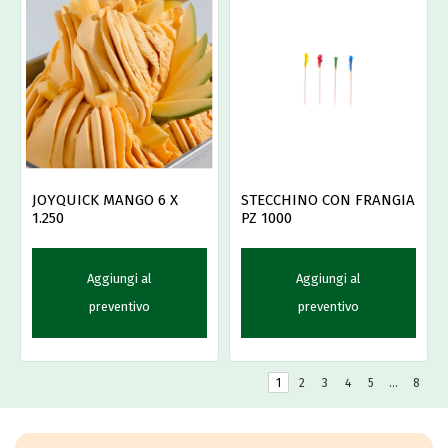
JOYQUICK MANGO 6 X
STECCHINO CON FRANGIA
1.250
PZ 1000
Aggiungi al
Aggiungi al
preventivo
preventivo
1
2
3
4
5
…
8