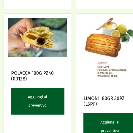
POLACCA 100G PZ40
(00128)
Aggiungi al
LIMONI' 80GR 30PZ
(L3PF)
preventivo
Aggiungi al
preventivo