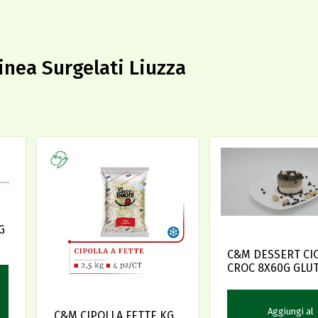
linea Surgelati Liuzza
G
C&M DESSERT CI
CROC 8X60G GLU
FREE
Aggiungi al
C&M CIPOLLA FETTE KG