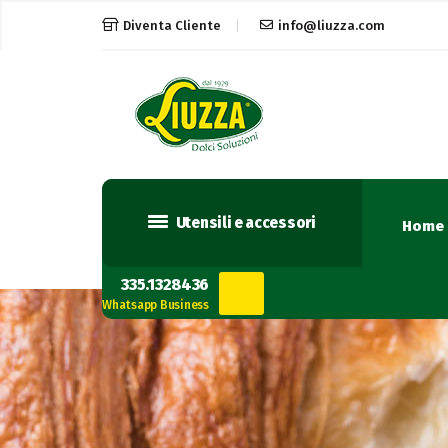
Diventa Cliente
info@liuzza.com
Utensili e accessori
Home
335.1328436
Whatsapp Business