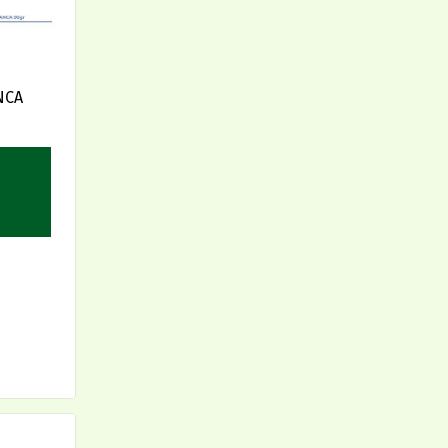
NCA
)