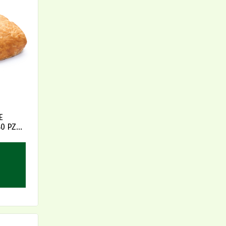
E
80 PZ