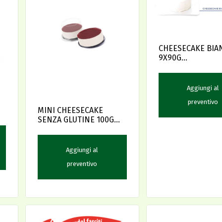
CHEESECAKE BIA
9X90G
(CHBI0090S09NN
Aggiungi al
preventivo
MINI CHEESECAKE
SENZA GLUTINE 100G
PZ9 (79108) DLF
Aggiungi al
preventivo