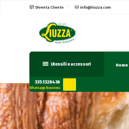
Diventa Cliente
info@liuzza.com
Utensili e accessori
Home
335.1328436
Whatsapp Business