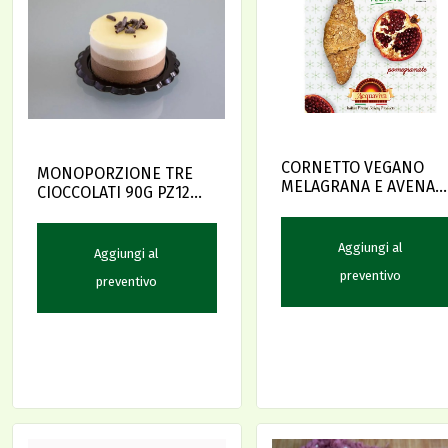
CORNETTO VEGANO
MONOPORZIONE TRE
MELAGRANA E AVENA
CIOCCOLATI 90G PZ12
GR85 PZ.45 PREL.
(00144)
Aggiungi al
Aggiungi al
preventivo
preventivo