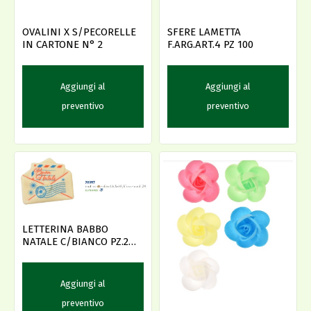
OVALINI X S/PECORELLE
SFERE LAMETTA
IN CARTONE N° 2
F.ARG.ART.4 PZ 100
Aggiungi al
Aggiungi al
preventivo
preventivo
LETTERINA BABBO
NATALE C/BIANCO PZ.24
AMBRA'S -D-
Aggiungi al
preventivo