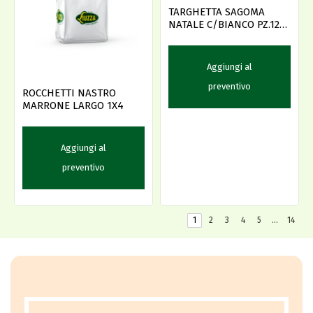
TARGHETTA SAGOMA
NATALE C/BIANCO PZ.120
AMBRA'S -D
Aggiungi al
preventivo
ROCCHETTI NASTRO
MARRONE LARGO 1X4
Aggiungi al
preventivo
1
2
3
4
5
…
14