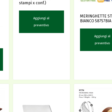
stampi x conf.)
MERINGHETTE ST
Aggiungi al
BIANCO 58757BIA
preventivo
AMBRA'S
Aggiungi al
preventivo