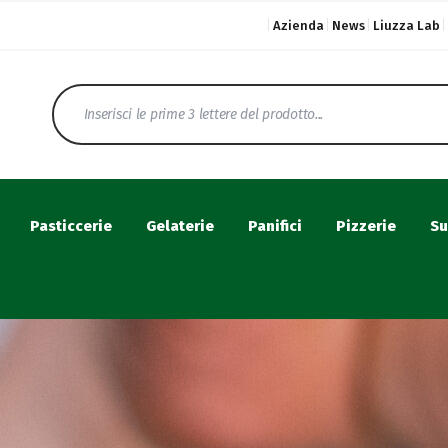
Azienda
News
Liuzza Lab
Pasticcerie
Gelaterie
Panifici
Pizzerie
Su