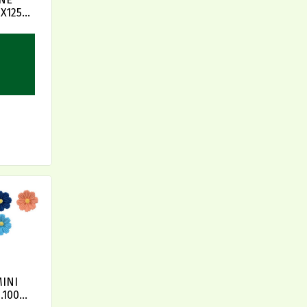
X125)
INI
.100