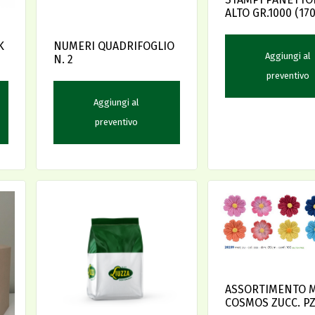
ALTO GR.1000 (170
PZ.50
K
NUMERI QUADRIFOGLIO
Aggiungi al
N. 2
preventivo
Aggiungi al
preventivo
ASSORTIMENTO M
COSMOS ZUCC. PZ