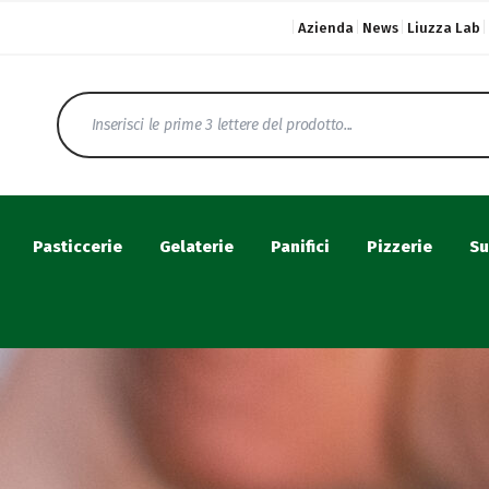
Azienda
News
Liuzza Lab
Pasticcerie
Gelaterie
Panifici
Pizzerie
Su