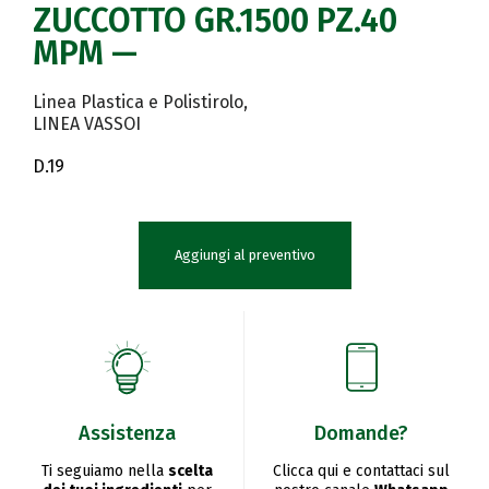
ZUCCOTTO GR.1500 PZ.40
MPM —
Linea Plastica e Polistirolo
LINEA VASSOI
D.19
Aggiungi al preventivo
Assistenza
Domande?
Ti seguiamo nella
scelta
Clicca qui e contattaci sul