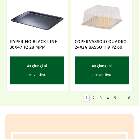
PAPERINO BLACK LINE
COPER.VASSOIO QUADRO
36X47 PZ.28 MPM
24X24 BASSO H.9 PZ.60
Aggiungi al
Aggiungi al
preventivo
preventivo
1
2
3
4
5
…
8