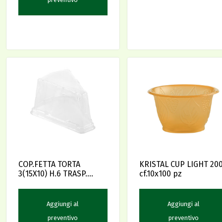
COP.FETTA TORTA
KRISTAL CUP LIGHT 20
3(15X10) H.6 TRASP.
cf.10x100 pz
CF.6X50PZ.
Aggiungi al
Aggiungi al
preventivo
preventivo