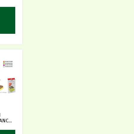
I
IANCO