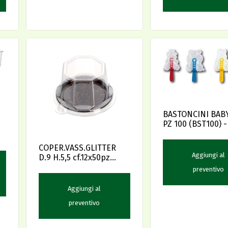
BASTONCINI BABY
PZ 100 (BST100) 
COPER.VASS.GLITTER
Aggiungi al
D.9 H.5,5 cf.12x50pz
MPM
preventivo
Aggiungi al
preventivo