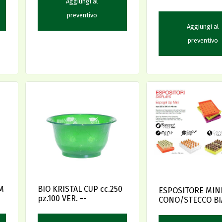
Aggiungi al
preventivo
Aggiungi al
preventivo
M
BIO KRISTAL CUP cc.250
ESPOSITORE MIN
pz.100 VER. --
CONO/STECCO B
235X360 H48