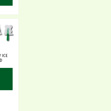
 ICE
-D