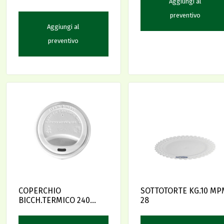
Aggiungi al
preventivo
Aggiungi al
preventivo
COPERCHIO
SOTTOTORTE KG.10 MP
BICCH.TERMICO 240
28
easy drink cf.20x50pz