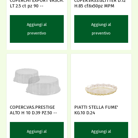
COPERCHI EXPORT VASCH.
COPER.VASS.GLITTER D.12
LT 2.5 ct pz 90 --
H.85 cf.6x50pz MPM
Aggiungi al
Aggiungi al
preventivo
preventivo
COPERC.VAS.PRESTIGE
PIATTI STELLA FUME'
ALTO H 10 D.39 PZ.50 --
KG.10 D.24
Aggiungi al
Aggiungi al