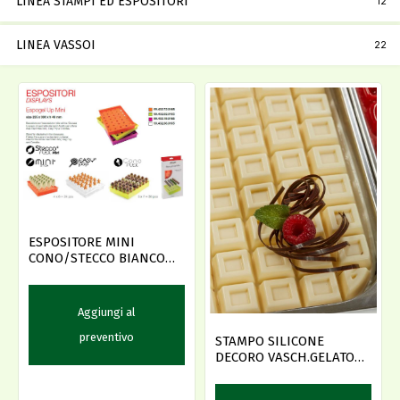
LINEA STAMPI ED ESPOSITORI
12
LINEA VASSOI
22
ESPOSITORE MINI
CONO/STECCO BIANCO
235X360 H48
Aggiungi al
preventivo
STAMPO SILICONE
DECORO VASCH.GELATO
36X15 TABLET