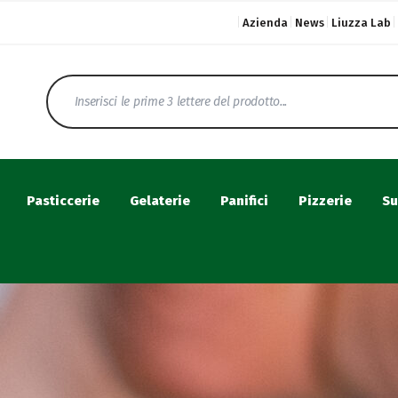
Azienda
News
Liuzza Lab
Pasticcerie
Gelaterie
Panifici
Pizzerie
Su