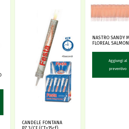
NASTRO SANDY M
FLOREAL SALMON
Aggiungi al
preventivo
O
CANDELE FONTANA
PZ.3/CF (CT=15cf)