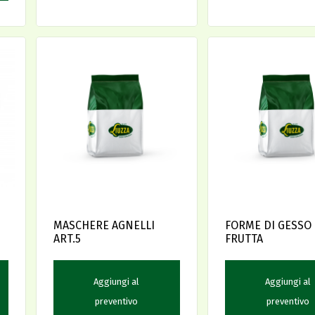
MASCHERE AGNELLI
FORME DI GESSO
ART.5
FRUTTA
Aggiungi al
Aggiungi al
preventivo
preventivo