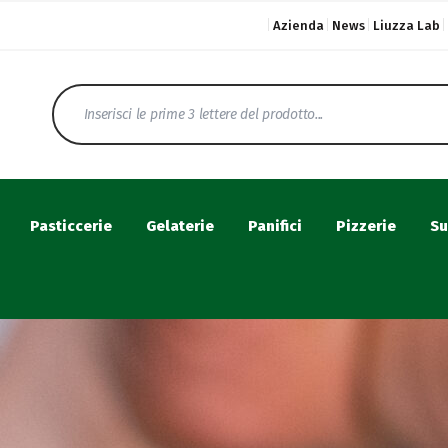
Azienda
News
Liuzza Lab
Pasticcerie
Gelaterie
Panifici
Pizzerie
Su