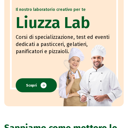
Il nostro laboratorio creativo per te
Liuzza Lab
Corsi di specializzazione, test ed eventi
dedicati a pasticceri, gelatieri,
panificatori e pizzaioli.
Scopri
Sappiamo come mettere le