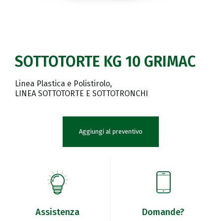
SOTTOTORTE KG 10 GRIMAC
Linea Plastica e Polistirolo
LINEA SOTTOTORTE E SOTTOTRONCHI
Aggiungi al preventivo
Assistenza
Domande?