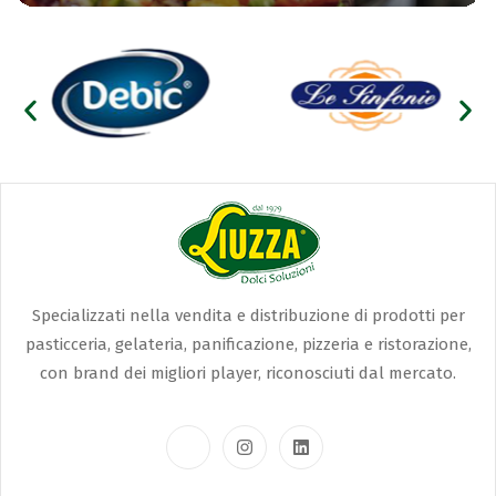
Specializzati nella vendita e distribuzione di prodotti per
pasticceria, gelateria, panificazione, pizzeria e ristorazione,
con brand dei migliori player, riconosciuti dal mercato.