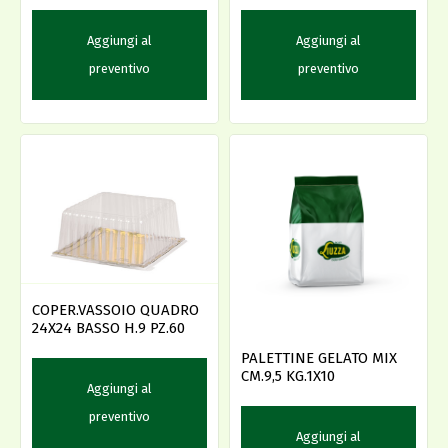
Aggiungi al
Aggiungi al
preventivo
preventivo
COPER.VASSOIO QUADRO
24X24 BASSO H.9 PZ.60
PALETTINE GELATO MIX
CM.9,5 KG.1X10
Aggiungi al
preventivo
Aggiungi al