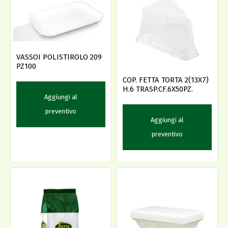
VASSOI POLISTIROLO 209
PZ100
COP. FETTA TORTA 2(13X7)
H.6 TRASP.CF.6X50PZ.
Aggiungi al
preventivo
Aggiungi al
preventivo