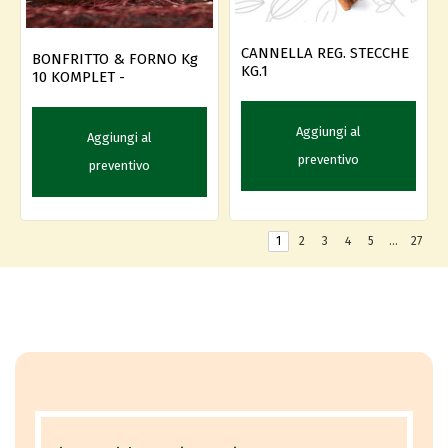
CANNELLA REG. STECCHE
BONFRITTO & FORNO Kg
KG.1
10 KOMPLET -
Aggiungi al
Aggiungi al
preventivo
preventivo
1
2
3
4
5
…
27