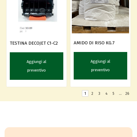
AMIDO DI RISO KG.7
TESTINA DECOJET C1-C2
Aggiungi al
Aggiungi al
preventivo
preventivo
1
2
3
4
5
…
26