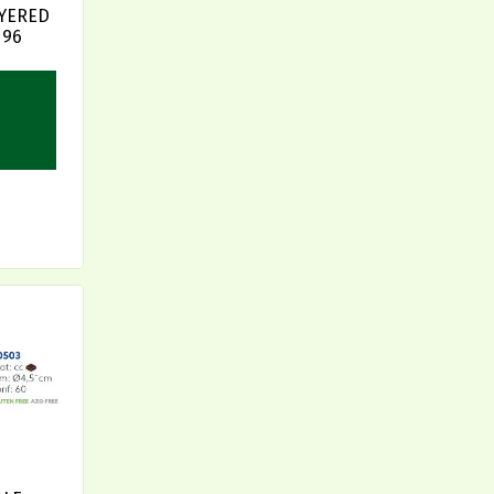
YERED
 96