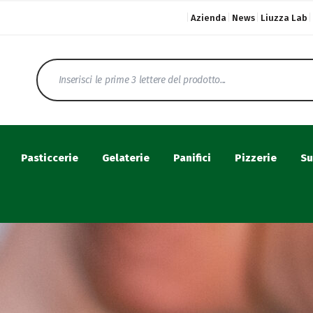
Azienda
News
Liuzza Lab
Pasticcerie
Gelaterie
Panifici
Pizzerie
Su