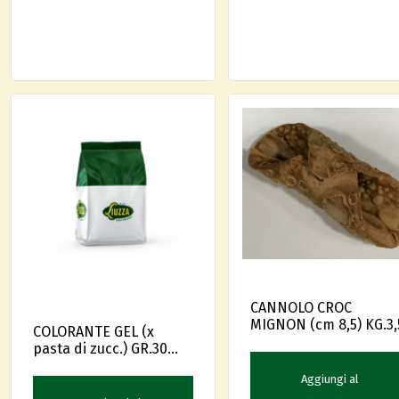
CANNOLO CROC
MIGNON (cm 8,5) KG.3,
COLORANTE GEL (x
pasta di zucc.) GR.30
GIALLO --
Aggiungi al