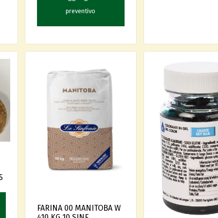
preventivo
5
FARINA 00 MANITOBA W
410 KG 10 SINF.