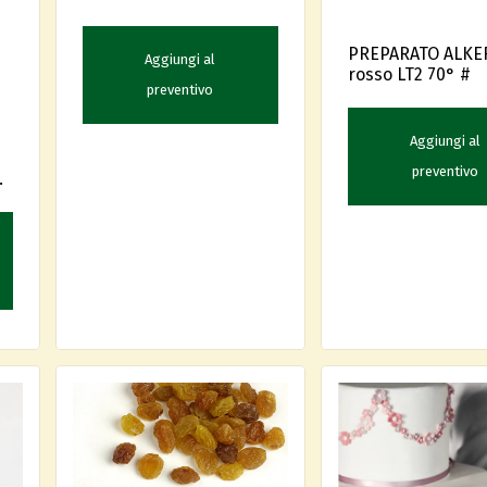
PREPARATO ALKE
Aggiungi al
rosso LT2 70° #
preventivo
Aggiungi al
preventivo