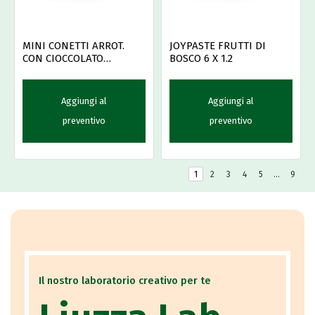
MINI CONETTI ARROT.
JOYPASTE FRUTTI DI
CON CIOCCOLATO
BOSCO 6 X 1.2
INTERNO PZ.450
Aggiungi al
Aggiungi al
preventivo
preventivo
1
2
3
4
5
…
9
Il nostro laboratorio creativo per te