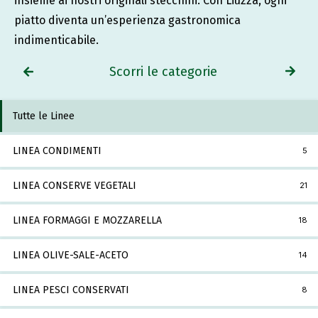
insieme ai nostri originali stecchini. Con Liuzza, ogni
piatto diventa un’esperienza gastronomica
indimenticabile.
Scorri le categorie
Tutte le Linee
LINEA CONDIMENTI
5
LINEA CONSERVE VEGETALI
21
LINEA FORMAGGI E MOZZARELLA
18
LINEA OLIVE-SALE-ACETO
14
LINEA PESCI CONSERVATI
8