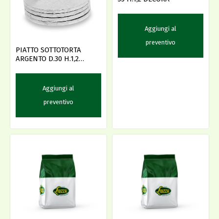
Aggiungi al
preventivo
PIATTO SOTTOTORTA
ARGENTO D.30 H.1,2
AMBRA'S
Aggiungi al
preventivo