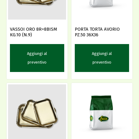
VASSOI ORO 8R=8BISM
PORTA TORTA AVORIO
KG.10 (N.9)
PZ.50 36X36
Aggiungi al
Aggiungi al
preventivo
preventivo