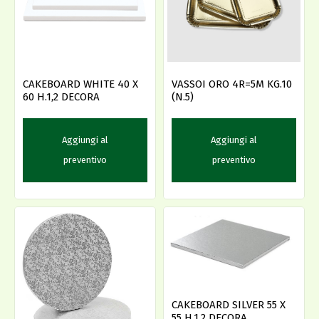
VASSOI ORO 4R=5M KG.10
CAKEBOARD WHITE 40 X
(N.5)
60 H.1,2 DECORA
Aggiungi al
Aggiungi al
preventivo
preventivo
CAKEBOARD SILVER 55 X
55 H.1,2 DECORA