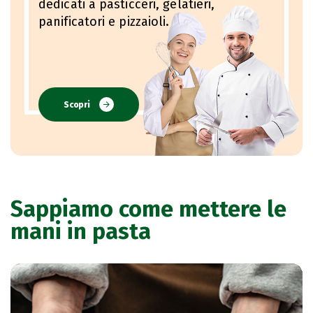
dedicati a pasticceri, gelatieri,
panificatori e pizzaioli.
Scopri
Sappiamo come mettere le
mani in pasta