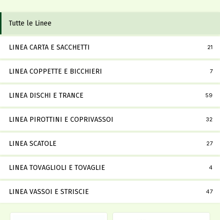
Tutte le Linee
LINEA CARTA E SACCHETTI
21
LINEA COPPETTE E BICCHIERI
7
LINEA DISCHI E TRANCE
59
LINEA PIROTTINI E COPRIVASSOI
32
LINEA SCATOLE
27
LINEA TOVAGLIOLI E TOVAGLIE
4
LINEA VASSOI E STRISCIE
47