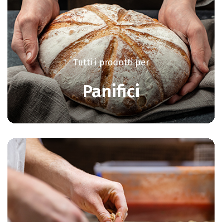
Tutti i prodotti per
Panifici