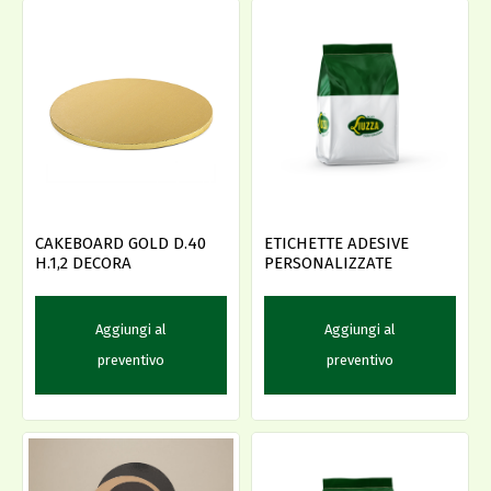
CAKEBOARD GOLD D.40
ETICHETTE ADESIVE
H.1,2 DECORA
PERSONALIZZATE
Aggiungi al
Aggiungi al
preventivo
preventivo