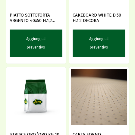
PIATTO SOTTOTORTA
CAKEBOARD WHITE D.50
ARGENTO 40x50 H.1,2
H.1,2 DECORA
AMBRA'S
Aggiungi al
Aggiungi al
preventivo
preventivo
STRISCE ORO/ORO KG 10
CARTA FORNO