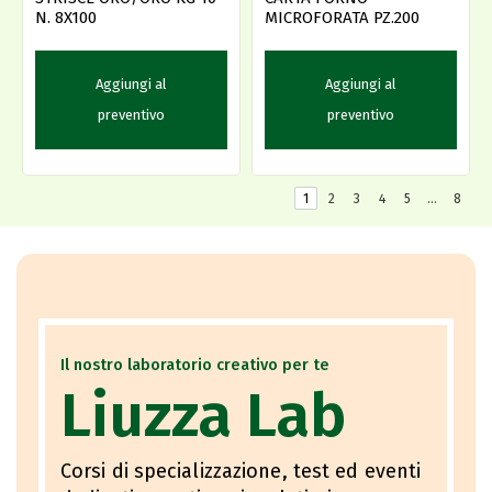
N. 8X100
MICROFORATA PZ.200
Aggiungi al
Aggiungi al
preventivo
preventivo
1
2
3
4
5
…
8
Il nostro laboratorio creativo per te
Liuzza Lab
Corsi di specializzazione, test ed eventi