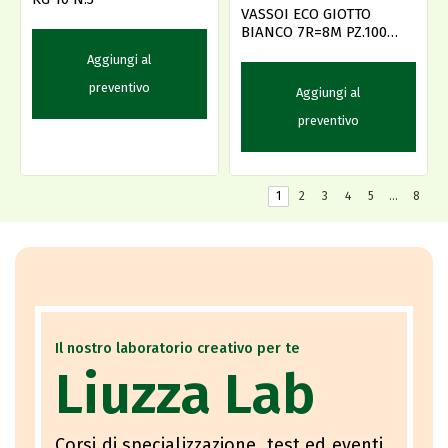
VASSOI ECO GIOTTO
BIANCO 7R=8M PZ.100
(N.8)
Aggiungi al
preventivo
Aggiungi al
preventivo
1
2
3
4
5
…
8
Il nostro laboratorio creativo per te
Liuzza Lab
Corsi di specializzazione, test ed eventi