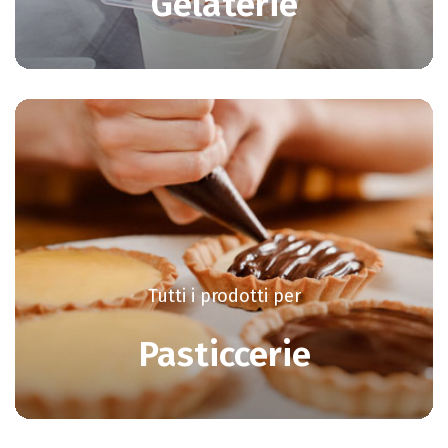
Gelaterie
Tutti i prodotti per
Pasticcerie