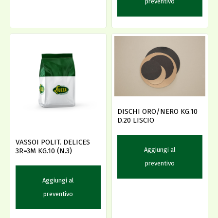
preventivo
DISCHI ORO/NERO KG.10
D.20 LISCIO
VASSOI POLIT. DELICES
Aggiungi al
3R=3M KG.10 (N.3)
preventivo
Aggiungi al
preventivo