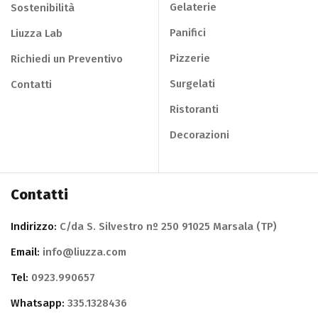
Gelaterie
Sostenibilità
Panifici
Liuzza Lab
Pizzerie
Richiedi un Preventivo
Surgelati
Contatti
Ristoranti
Decorazioni
Contatti
Indirizzo:
C/da S. Silvestro nº 250 91025 Marsala (TP)
Email:
info@liuzza.com
Tel:
0923.990657
Whatsapp:
335.1328436