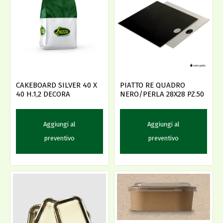
CAKEBOARD SILVER 40 X
PIATTO RE QUADRO
40 H.1,2 DECORA
NERO/PERLA 28X28 PZ.50
Aggiungi al
Aggiungi al
preventivo
preventivo