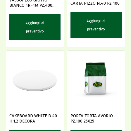
CARTA PIZZO N.40 PZ 100
BIANCO 1R=1M PZ.400
(N.1)
Aggiungi al
Aggiungi al
preventivo
preventivo
CAKEBOARD WHITE D.40
PORTA TORTA AVORIO
H.1,2 DECORA
PZ.100 25X25