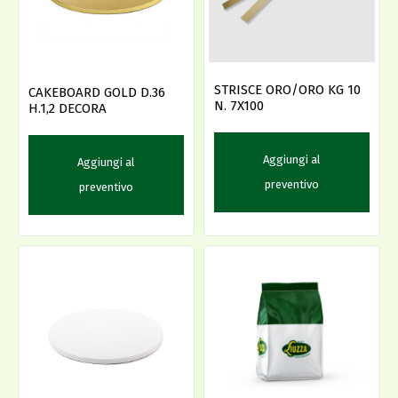
STRISCE ORO/ORO KG 10
CAKEBOARD GOLD D.36
N. 7X100
H.1,2 DECORA
Aggiungi al
Aggiungi al
preventivo
preventivo