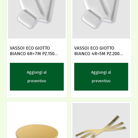
VASSOI ECO GIOTTO
VASSOI ECO GIOTTO
BIANCO 6R=7M PZ.150
BIANCO 4R=5M PZ.200
(N.7)
(N.5)
Aggiungi al
Aggiungi al
preventivo
preventivo