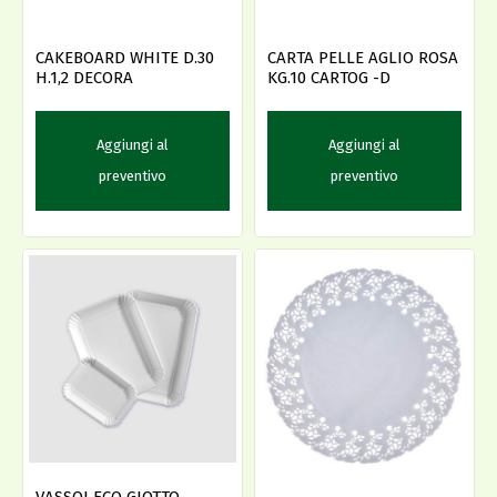
CAKEBOARD WHITE D.30
CARTA PELLE AGLIO ROSA
H.1,2 DECORA
KG.10 CARTOG -D
Aggiungi al
Aggiungi al
preventivo
preventivo
VASSOI ECO GIOTTO