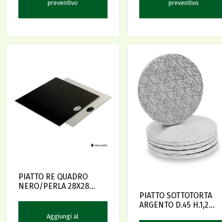
preventivo
preventivo
PIATTO RE QUADRO
NERO/PERLA 28X28
PZ.50
PIATTO SOTTOTORTA
ARGENTO D.45 H.1,2
AMBRA'S
Aggiungi al