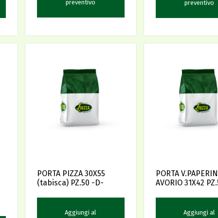
preventivo
preventivo
PORTA PIZZA 30X55
PORTA V.PAPERI
(tabisca) PZ.50 -D-
AVORIO 31X42 PZ.
1
Aggiungi al
Aggiungi al