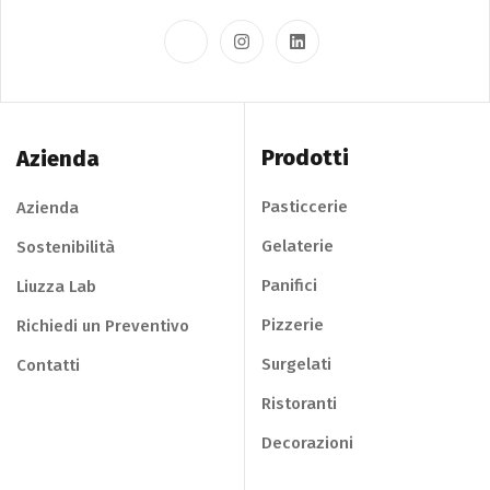
Prodotti
Azienda
Pasticcerie
Azienda
Gelaterie
Sostenibilità
Panifici
Liuzza Lab
Pizzerie
Richiedi un Preventivo
Surgelati
Contatti
Ristoranti
Decorazioni