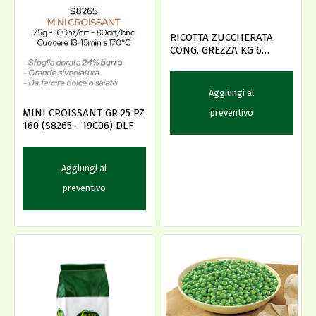
RICOTTA ZUCCHERATA
CONG. GREZZA KG 6
CAVALLARO
Aggiungi al
MINI CROISSANT GR 25 PZ
preventivo
160 (S8265 - 19C06) DLF
Aggiungi al
preventivo