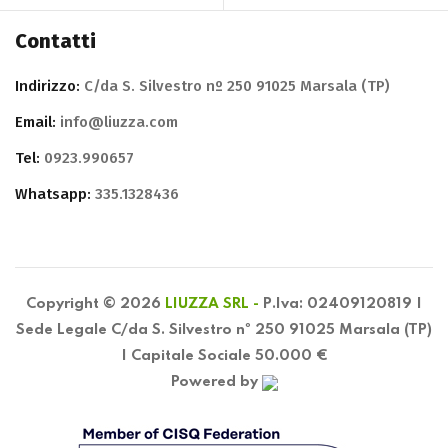
Contatti
Indirizzo:
C/da S. Silvestro nº 250 91025 Marsala (TP)
Email:
info@liuzza.com
Tel:
0923.990657
Whatsapp:
335.1328436
Copyright © 2026
LIUZZA SRL -
P.Iva: 02409120819 |
Sede Legale C/da S. Silvestro nº 250 91025 Marsala (TP)
| Capitale Sociale 50.000 €
Powered by