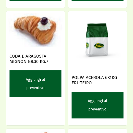
CODA D'ARAGOSTA
MIGNON GR.30 KG.7
POLPA ACEROLA 6X1KG
Aggiungi al
FRUTEIRO
preventivo
Aggiungi al
preventivo