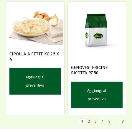
CIPOLLA A FETTE KG.2.5 X
4
GENOVESI ERICINE
RICOTTA PZ.50
Aggiungi al
preventivo
Aggiungi al
preventivo
1
2
3
4
5
…
8