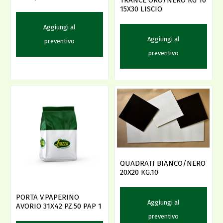
15X30 LISCIO
Aggiungi al
Aggiungi al
preventivo
preventivo
QUADRATI BIANCO/NERO
20X20 KG.10
PORTA V.PAPERINO
Aggiungi al
AVORIO 31X42 PZ.50 PAP 1
preventivo