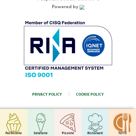
Powered by
PRIVACY POLICY
COOKIE POLICY
Pasticcerie
Gelaterie
Pizzerie
Ristoranti
TUTTI