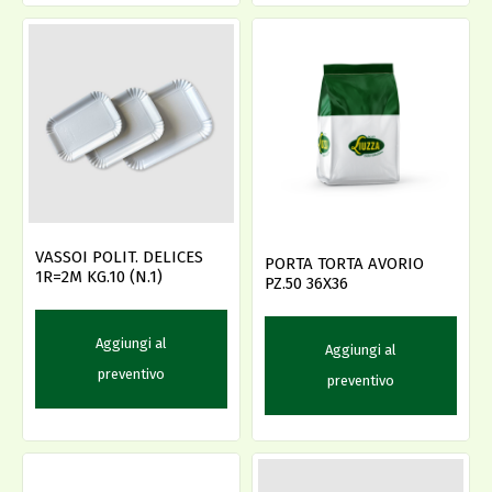
VASSOI POLIT. DELICES
PORTA TORTA AVORIO
1R=2M KG.10 (N.1)
PZ.50 36X36
Aggiungi al
Aggiungi al
preventivo
preventivo