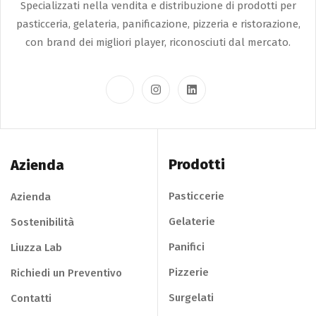
Specializzati nella vendita e distribuzione di prodotti per
pasticceria, gelateria, panificazione, pizzeria e ristorazione,
con brand dei migliori player, riconosciuti dal mercato.
Prodotti
Azienda
Pasticcerie
Azienda
Gelaterie
Sostenibilità
Panifici
Liuzza Lab
Pizzerie
Richiedi un Preventivo
Surgelati
Contatti