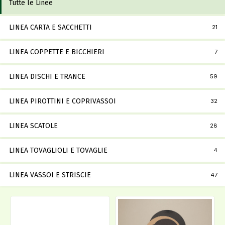
Tutte le Linee
LINEA CARTA E SACCHETTI
21
LINEA COPPETTE E BICCHIERI
7
LINEA DISCHI E TRANCE
59
LINEA PIROTTINI E COPRIVASSOI
32
LINEA SCATOLE
28
LINEA TOVAGLIOLI E TOVAGLIE
4
LINEA VASSOI E STRISCIE
47