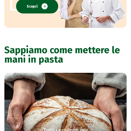
Scopri
Sappiamo come mettere le
mani in pasta
Tutti i prodotti per