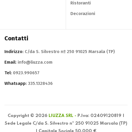
Ristoranti
Decorazioni
Contatti
Indirizzo:
C/da S. Silvestro nº 250 91025 Marsala (TP)
Email:
info@liuzza.com
Tel:
0923.990657
Whatsapp:
335.1328436
Copyright © 2026
LIUZZA SRL -
P.Iva: 02409120819 |
Sede Legale C/da S. Silvestro nº 250 91025 Marsala (TP)
| Capitale Sociale 50.000 €