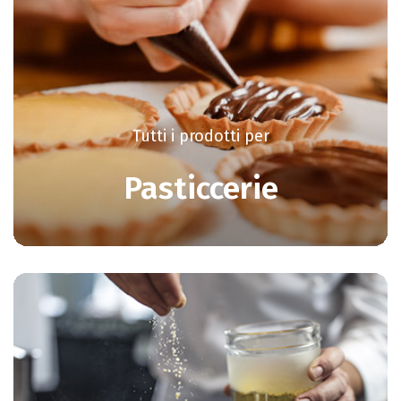
Tutti i prodotti per
Pasticcerie