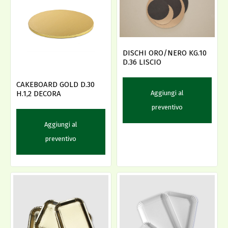
DISCHI ORO/NERO KG.10
D.36 LISCIO
CAKEBOARD GOLD D.30
Aggiungi al
H.1,2 DECORA
preventivo
Aggiungi al
preventivo