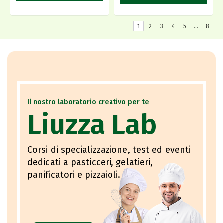
1
2
3
4
5
…
8
Il nostro laboratorio creativo per te
Liuzza Lab
Corsi di specializzazione, test ed eventi
dedicati a pasticceri, gelatieri,
panificatori e pizzaioli.