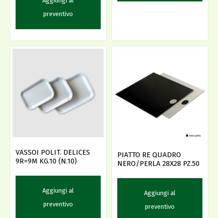
Aggiungi al
preventivo
VASSOI POLIT. DELICES
PIATTO RE QUADRO
9R=9M KG.10 (N.10)
NERO/PERLA 28X28 PZ.50
Aggiungi al
Aggiungi al
preventivo
preventivo