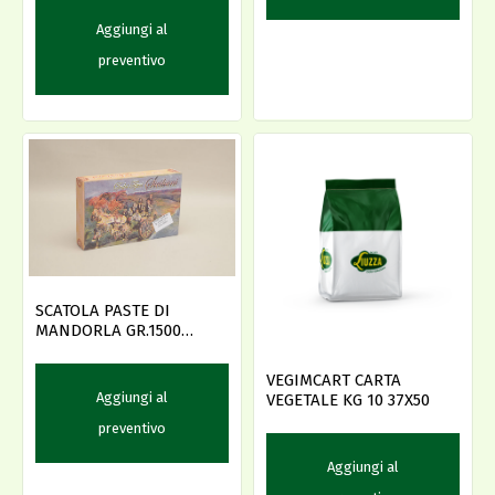
Aggiungi al
preventivo
SCATOLA PASTE DI
MANDORLA GR.1500
PZ.100 33X23X6
VEGIMCART CARTA
Aggiungi al
VEGETALE KG 10 37X50
preventivo
Aggiungi al