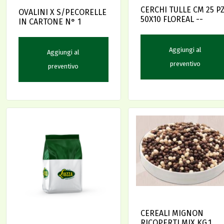
CERCHI TULLE CM 25 P
OVALINI X S/PECORELLE
50X10 FLOREAL --
IN CARTONE N° 1
Aggiungi al
Aggiungi al
preventivo
preventivo
CEREALI MIGNON
RICOPERTI MIX KG.1