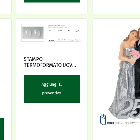
STAMPO
TERMOFORMATO UOVO
154x110 h.55
Aggiungi al
preventivo