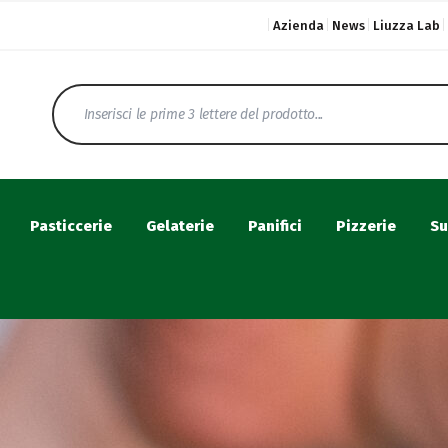
Azienda
News
Liuzza Lab
Pasticcerie
Gelaterie
Panifici
Pizzerie
Su