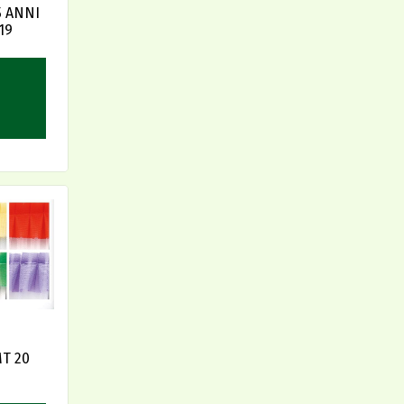
5 ANNI
19
T 20