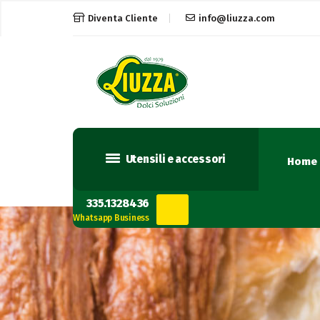
Diventa Cliente
info@liuzza.com
Utensili e accessori
Home
335.1328436
Whatsapp Business