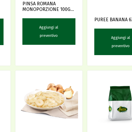
PINSA ROMANA
MONOPORZIONE 100G
24P (19C84) DLF
PUREE BANANA 6
Aggiungi al
preventivo
Aggiungi al
preventivo