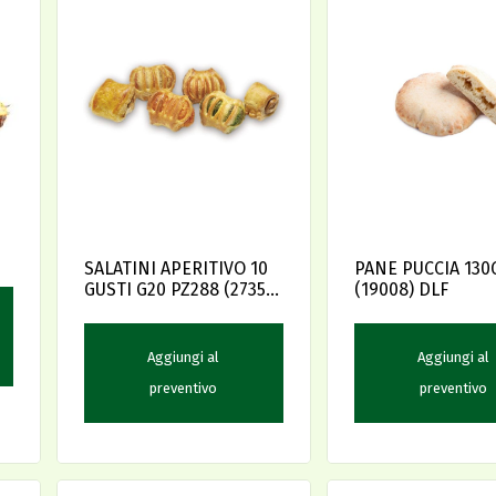
SALATINI APERITIVO 10
PANE PUCCIA 130G
GUSTI G20 PZ288 (27359)
(19008) DLF
DELI
Aggiungi al
Aggiungi al
preventivo
preventivo