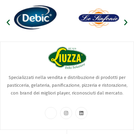
Specializzati nella vendita e distribuzione di prodotti per
pasticceria, gelateria, panificazione, pizzeria e ristorazione,
con brand dei migliori player, riconosciuti dal mercato.