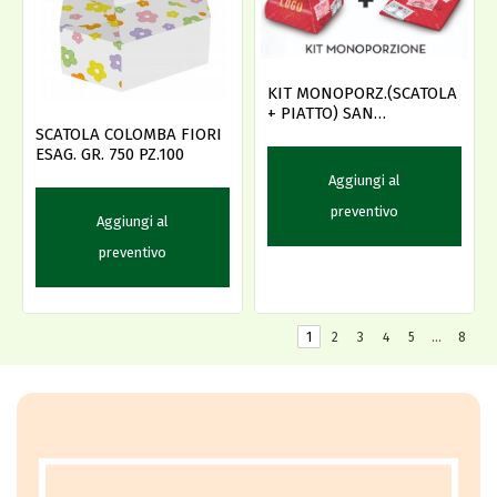
KIT MONOPORZ.(SCATOLA
+ PIATTO) SAN
VALENTINO
SCATOLA COLOMBA FIORI
ESAG. GR. 750 PZ.100
Aggiungi al
preventivo
Aggiungi al
preventivo
1
2
3
4
5
…
8