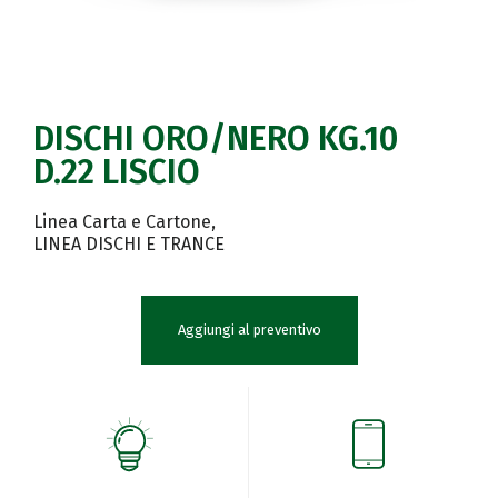
DISCHI ORO/NERO KG.10
D.22 LISCIO
Linea Carta e Cartone
LINEA DISCHI E TRANCE
Aggiungi al preventivo