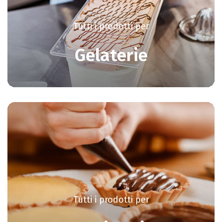
Tutti i prodotti per
Gelaterie
Tutti i prodotti per