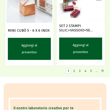
SET 2 STAMPI
SILIC.+VASSOIO+50
MINI CUBÒ 5 - 6 X 6 INOX
BAST.CHOCOSTICK
Aggiungi al
Aggiungi al
preventivo
preventivo
1
2
3
4
5
…
11
Il nostro laboratorio creativo per te