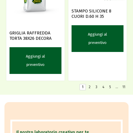
STAMPO SILICONE 8
CUORI D.60 H 35
GRIGLIA RAFFREDDA
Aggiungi al
TORTA 38X26 DECORA
preventivo
Aggiungi al
preventivo
1
2
3
4
5
…
11
Il nostro laboratorio creativo per te